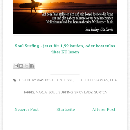
Soul Surfing - jetzt für 1,99 kaufen, oder kostenlos
über KU lesen
THIS ENTRY WAS POSTED IN
JESSE
,
LIEBE
,
LIEBESROMAN
,
LITA
HARRIS
,
MARLA
,
SOUL SURFING
,
SPICY LADY
,
SURFEN
Neuerer Post
Startseite
Älterer Post